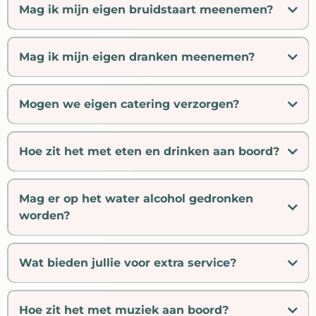
klaarliggen. Zeilschip Bounty heeft wat witte basis
Mag ik mijn eigen bruidstaart meenemen?
versieringen aan boord. Wilt u het schip zelf of laten
versieren? Dit is in overleg mogelijk.
Het gebruik van punaises of plakband zijn op schepen
Mag ik mijn eigen dranken meenemen?
niet toegestaan. Alle versieringen dienen brandveilig
met touwtjes of niet plak baar te bevestigingen zonder
het houtwerk te beschadigen. Voor professionele
Mogen we eigen catering verzorgen?
versieringen wat past bij uw thema hebben wij ook
verschillende partners waar mee wij u in contact kunnen
brengen.
Hoe zit het met eten en drinken aan boord?
Mag er op het water alcohol gedronken
worden?
Wat bieden jullie voor extra service?
Hoe zit het met muziek aan boord?