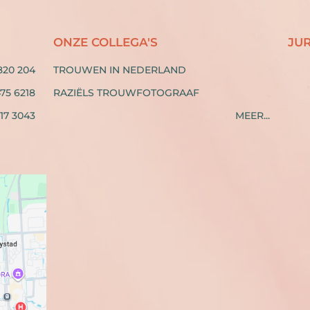
ONZE COLLEGA'S
JU
 820 204
TROUWEN IN NEDERLAND
475 6218
RAZIËLS TROUWFOTOGRAAF
117 3043
MEER...