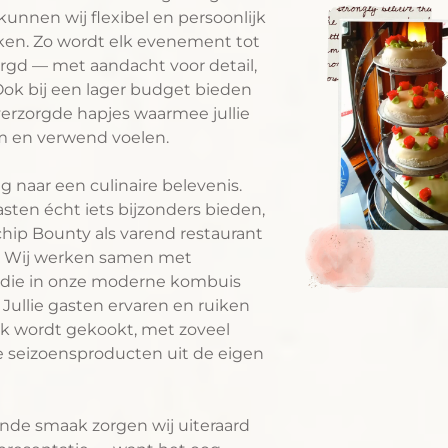
kunnen wij flexibel en persoonlijk
ken. Zo wordt elk evenement tot
orgd — met aandacht voor detail,
 Ook bij een lager budget bieden
verzorgde hapjes waarmee jullie
m en verwend voelen.
g naar een culinaire belevenis.
 gasten écht iets bijzonders bieden,
hip Bounty als varend restaurant
e. Wij werken samen met
s die in onze moderne kombuis
. Jullie gasten ervaren en ruiken
jk wordt gekookt, met zoveel
 seizoensproducten uit de eigen
nde smaak zorgen wij uiteraard