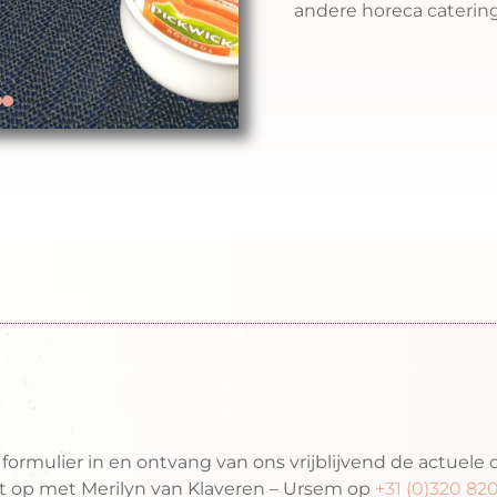
andere horeca catering
ze actuele cateringl
ormulier in en ontvang van ons vrijblijvend de actuele c
t op met Merilyn van Klaveren – Ursem op
+31 (0)320 82