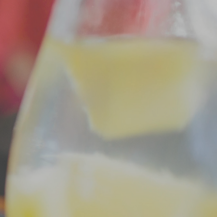
g
e je voor altijd zult koesteren.