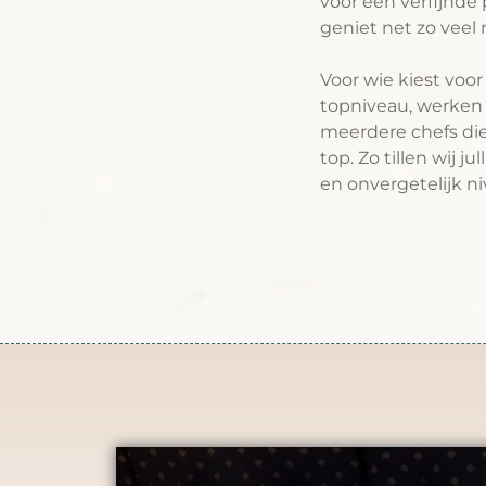
voor een verfijnde
geniet net zo veel
Voor wie kiest voor
topniveau, werken
meerdere chefs di
top. Zo tillen wij 
en onvergetelijk ni