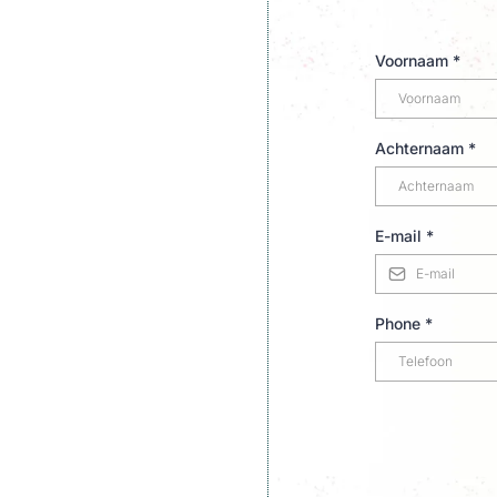
Voornaam
*
Achternaam
*
E-mail
*
Phone
*