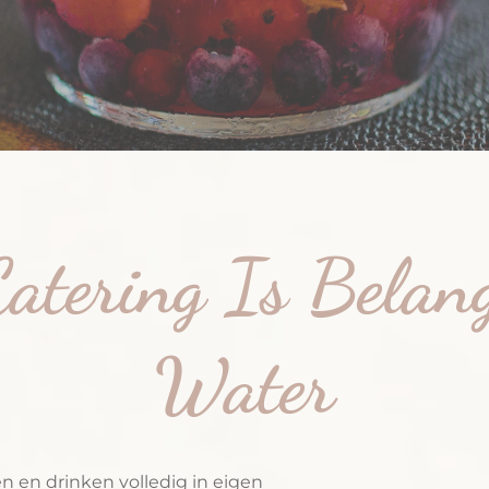
atering Is Belan
Water
en en drinken volledig in eigen