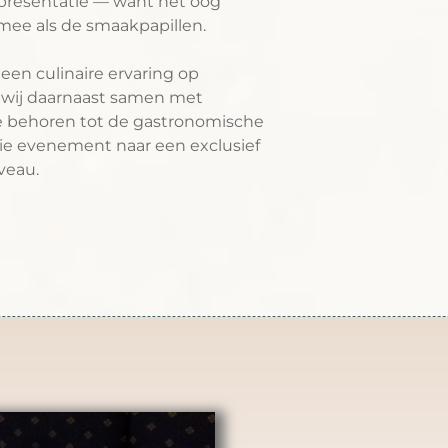
 presentatie — want het oog
 mee als de smaakpapillen.
 een culinaire ervaring op
 wij daarnaast samen met
e behoren tot de gastronomische
jullie evenement naar een exclusief
veau.