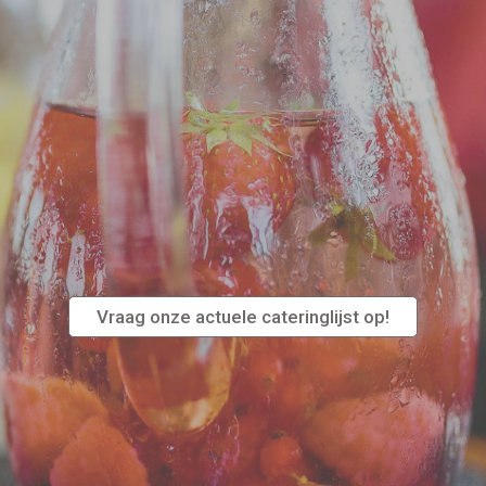
Caterin
eest voor de zintuigen en herinneringen di
Vraag onze actuele cateringlijst op!