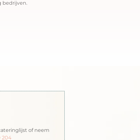
 bedrijven.
ijst op!
ateringlijst of neem
0 204