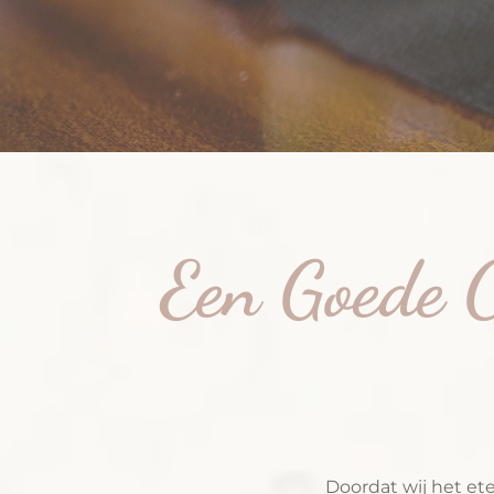
Een Goede C
Doordat wij het et